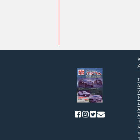
Τ
Δ
V
Τ
Σ
Α
A
Η
Α
Μ
Π