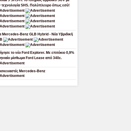
oda 5 SHS-H. Το πλήρως υβριδικό SUV με
ν τεχνολογία SHS. Πολύπλευρο όπως εσύ!
α Mercedes-Benz GLB Hybrid - Νέα Υβριδική
LB
ήγησε το νέο Ford Explorer. Με επιτόκιο 0,9%
μηνιαίο μίσθωμα Ford Lease από 340ε.
ισκευαστές Mercedes-Benz