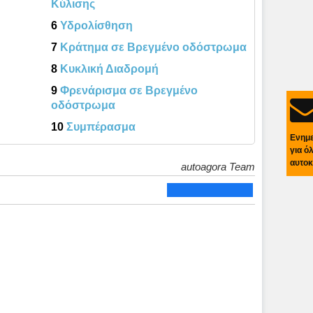
Κύλισης
6
Υδρολίσθηση
7
Κράτημα σε Βρεγμένο οδόστρωμα
8
Κυκλική Διαδρομή
9
Φρενάρισμα σε Βρεγμένο
οδόστρωμα
10
Συμπέρασμα
Ενημ
για ό
αυτοκ
autoagora Team