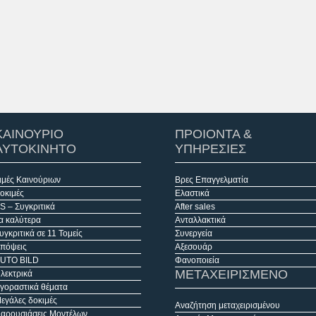
ΚΑΙΝΟΥΡΙΟ
ΠΡΟΙΟΝΤΑ &
ΑΥΤΟΚΙΝΗΤΟ
ΥΠΗΡΕΣΙΕΣ
ιμές Καινούριων
Βρες Επαγγελματία
οκιμές
Ελαστικά
S – Συγκριτικά
After sales
α καλύτερα
Ανταλλακτικά
υγκριτικά σε 11 Τομείς
Συνεργεία
πόψεις
Αξεσουάρ
UTO BILD
Φανοποιεία
ΜΕΤΑΧΕΙΡΙΣΜΕΝΟ
λεκτρικά
γοραστικά θέματα
εγάλες δοκιμές
Αναζήτηση μεταχειρισμένου
αρουσιάσεις Μοντέλων