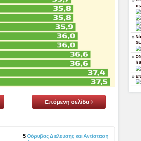
Om
τη
Νέ
G
Οδ
ή 
Επ
Επόμενη σελίδα
5
Θόρυβος Διέλευσης και Αντίσταση