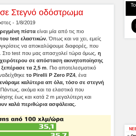
Το
 σε Στεγνό οδόστρωμα
τες - 1/8/2019
βρεγμένη πίστα
είναι μία από τις πιο
του test ελαστικών.
Όπως και να χει, εμείς
γκρίσεις να αποκαλύψουμε διαφορές, που
. Στο test που μας απασχολεί τώρα όμως,
η
ι χειρότερου σε απόσταση ακινητοποίησης
 ξεπέρασε τα 2,5 m
. Πιο αποτελεσματικό
αναδείχθηκε
το Pirelli P Zero PZ4
, ένα
ενάραμε καλύτερα απ όλα, τόσο σε στεγνή
 Πάντως, ακόμα και τα ελαστικά που
ησης έως και κατά 2 m μεγαλύτερη και
υν καλά περιθώρια ασφάλειας.
ΝΕ