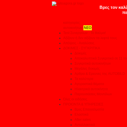
κατηγορίες
αυτοκινήτων
ΝΕΟ
Test Συνεργείων - Το θαύμα!
Αξίζουν ή δεν αξίζουν τα λεφτά τους
Απόψεις - Αναλύσεις
ΔΟΚΙΜΕΣ - ΣΥΓΚΡΙΤΙΚΑ
Δοκιμές
Αποκαλυπτικά Συγκριτικά σε 11 το
Συγκριτικά αυτοκινήτων
Μεγάλες δοκιμές
Αρθρα & Ερευνες της AUTOBILD
Τα καλύτερα
Αγοραστικά θέματα
Ηλεκτρικά αυτοκίνητα
Παρουσιάσεις Μοντέλων
Όλες οι ειδήσεις
ΠΡΟΙΟΝΤΑ & ΥΠΗΡΕΣΙΕΣ
Βρες Επαγγελματία
Ελαστικά
After sales
Ανταλλακτικά