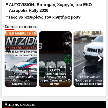
»
AUTOVISION: Επίσημος Χορηγός του EKO
Acropolis Rally 2026
»
Πως να καθαρίσω τον κινητήρα μου?
Σχετικες επιχειρησεις
Pause
Next
ΓΛΥΚΑΣ AUTO
Ανταλλακτικά και
PARTS:
λιπαντικά
Αποκλειστικός
αυτοκινήτων στο
εισαγωγέας της
Χάνεις λάδια?
Κερατσίνι -
σειράς λιπαντικών X-
Προσοχή μην πάρεις
Καζαντζίδης
Driver+
το μοτέρ στα χέρια!
Αξιζει να διαβασετε