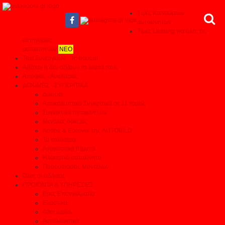
Τιμές Καινούριων
αυτοκινήτων
Τιμές Leasing για όλες τις
κατηγορίες
αυτοκινήτων
ΝΕΟ
Test Συνεργείων - Το θαύμα!
Αξίζουν ή δεν αξίζουν τα λεφτά τους
Απόψεις - Αναλύσεις
ΔΟΚΙΜΕΣ - ΣΥΓΚΡΙΤΙΚΑ
Δοκιμές
Αποκαλυπτικά Συγκριτικά σε 11 τομείς
Συγκριτικά αυτοκινήτων
Μεγάλες δοκιμές
Αρθρα & Ερευνες της AUTOBILD
Τα καλύτερα
Αγοραστικά θέματα
Ηλεκτρικά αυτοκίνητα
Παρουσιάσεις Μοντέλων
Όλες οι ειδήσεις
ΠΡΟΙΟΝΤΑ & ΥΠΗΡΕΣΙΕΣ
Βρες Επαγγελματία
Ελαστικά
After sales
Ανταλλακτικά