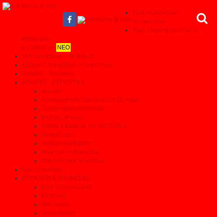
Τιμές Καινούριων
αυτοκινήτων
Τιμές Leasing για όλες τις
κατηγορίες
αυτοκινήτων
ΝΕΟ
Test Συνεργείων - Το θαύμα!
Αξίζουν ή δεν αξίζουν τα λεφτά τους
Απόψεις - Αναλύσεις
ΔΟΚΙΜΕΣ - ΣΥΓΚΡΙΤΙΚΑ
Δοκιμές
Αποκαλυπτικά Συγκριτικά σε 11 τομείς
Συγκριτικά αυτοκινήτων
Μεγάλες δοκιμές
Αρθρα & Ερευνες της AUTOBILD
Τα καλύτερα
Αγοραστικά θέματα
Ηλεκτρικά αυτοκίνητα
Παρουσιάσεις Μοντέλων
Όλες οι ειδήσεις
ΠΡΟΙΟΝΤΑ & ΥΠΗΡΕΣΙΕΣ
Βρες Επαγγελματία
Ελαστικά
After sales
Ανταλλακτικά