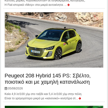
Κάποιες μάρκες «εξειδικεύονται» σε συγκεκριμένες κατηγορίες.
Η Fiat ιστορικά «Μετρ» στα μικρά αυτοκίνητα. ...
Peugeot 208 Hybrid 145 PS: Σβέλτο,
ποιοτικό και με χαμηλή κατανάλωση
05/08/2026
Καίει 4,9 λτ/100 χλμ στο ταξίδι και 5,4 λτ/100 χλμ στην πόλη.
Είναι το γρηγορότερο μικρό με «κανονικό» κινητήρα στ...