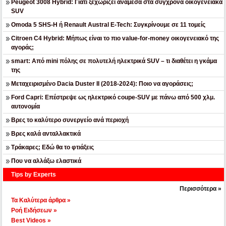
Peugeot 3008 Hybrid: Γιατί ξεχωρίζει ανάμεσα στα σύγχρονα οικογενειακά
SUV
Omoda 5 SHS-H ή Renault Austral E-Tech: Συγκρίνουμε σε 11 τομείς
Citroen C4 Hybrid: Μήπως είναι το πιο value-for-money οικογενειακό της
αγοράς;
smart: Από mini πόλης σε πολυτελή ηλεκτρικά SUV – τι διαθέτει η γκάμα
της
Μεταχειρισμένο Dacia Duster II (2018-2024): Ποιο να αγοράσεις;
Ford Capri: Επέστρεψε ως ηλεκτρικό coupe-SUV με πάνω από 500 χλμ.
αυτονομία
Βρες το καλύτερο συνεργείο ανά περιοχή
Βρες καλά ανταλλακτικά
Τράκαρες; Εδώ θα το φτιάξεις
Που να αλλάξω ελαστικά
Tips by Experts
Περισσότερα »
Τα Καλύτερα άρθρα »
Ροή Ειδήσεων »
Best Videos »