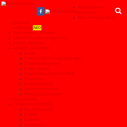
Τιμές Καινούριων
αυτοκινήτων
Τιμές Leasing για όλες τις
κατηγορίες
αυτοκινήτων
ΝΕΟ
Test Συνεργείων - Το θαύμα!
Αξίζουν ή δεν αξίζουν τα λεφτά τους
Απόψεις - Αναλύσεις
ΔΟΚΙΜΕΣ - ΣΥΓΚΡΙΤΙΚΑ
Δοκιμές
Αποκαλυπτικά Συγκριτικά σε 11 τομείς
Συγκριτικά αυτοκινήτων
Μεγάλες δοκιμές
Αρθρα & Ερευνες της AUTOBILD
Τα καλύτερα
Αγοραστικά θέματα
Ηλεκτρικά αυτοκίνητα
Παρουσιάσεις Μοντέλων
Όλες οι ειδήσεις
ΠΡΟΙΟΝΤΑ & ΥΠΗΡΕΣΙΕΣ
Βρες Επαγγελματία
Ελαστικά
After sales
Ανταλλακτικά