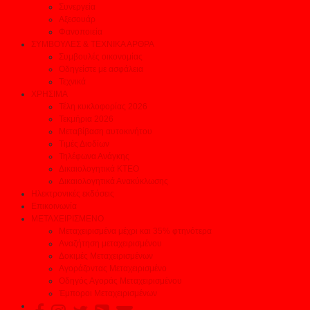
Συνεργεία
Αξεσουάρ
Φανοποιεία
ΣΥΜΒΟΥΛΕΣ & ΤΕΧΝΙΚΑ ΑΡΘΡΑ
Συμβουλές οικονομίας
Οδηγείστε με ασφάλεια
Τεχνικά
ΧΡΗΣΙΜΑ
Τέλη κυκλοφορίας 2026
Τεκμήρια 2026
Μεταβίβαση αυτοκινήτου
Τιμές Διοδίων
Τηλέφωνα Ανάγκης
Δικαιολογητικά ΚΤΕΟ
Δικαιολογητικά Ανακύκλωσης
Ηλεκτρονικές εκδόσεις
Επικοινωνία
ΜΕΤΑΧΕΙΡΙΣΜΕΝΟ
Μεταχειρισμένα μέχρι και 35% φτηνότερα
Αναζήτηση μεταχειρισμένου
Δοκιμές Μεταχειρισμένων
Αγοράζοντας Μεταχειρισμένο
Οδηγός Αγοράς Μεταχειρισμένου
Έμποροι Μεταχειρισμένων