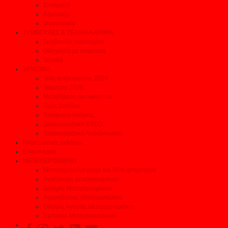
Συνεργεία
Αξεσουάρ
Φανοποιεία
ΣΥΜΒΟΥΛΕΣ & ΤΕΧΝΙΚΑ ΑΡΘΡΑ
Συμβουλές οικονομίας
Οδηγείστε με ασφάλεια
Τεχνικά
ΧΡΗΣΙΜΑ
Τέλη κυκλοφορίας 2026
Τεκμήρια 2026
Μεταβίβαση αυτοκινήτου
Τιμές Διοδίων
Τηλέφωνα Ανάγκης
Δικαιολογητικά ΚΤΕΟ
Δικαιολογητικά Ανακύκλωσης
Ηλεκτρονικές εκδόσεις
Επικοινωνία
ΜΕΤΑΧΕΙΡΙΣΜΕΝΟ
Μεταχειρισμένα μέχρι και 35% φτηνότερα
Αναζήτηση μεταχειρισμένου
Δοκιμές Μεταχειρισμένων
Αγοράζοντας Μεταχειρισμένο
Οδηγός Αγοράς Μεταχειρισμένου
Έμποροι Μεταχειρισμένων