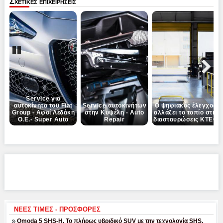
Σχετικες επιχειρησεις
Pause
Next
Service για
αυτοκίνητα του Fiat
Service αυτοκινήτων
Ο ψηφιακός έλεγχος
Group - Αφοί Λέδάκη
στην Κυψέλη - Auto
αλλάζει το τοπίο στις
Ο.Ε.- Super Auto
Repair
διασταυρώσεις ΚΤΕΟ