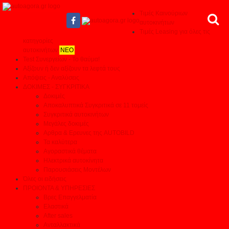
Τιμές Καινούριων
αυτοκινήτων
Τιμές Leasing για όλες τις
κατηγορίες
αυτοκινήτων
ΝΕΟ
Test Συνεργείων - Το θαύμα!
Αξίζουν ή δεν αξίζουν τα λεφτά τους
Απόψεις - Αναλύσεις
ΔΟΚΙΜΕΣ - ΣΥΓΚΡΙΤΙΚΑ
Δοκιμές
Αποκαλυπτικά Συγκριτικά σε 11 τομείς
Συγκριτικά αυτοκινήτων
Μεγάλες δοκιμές
Αρθρα & Ερευνες της AUTOBILD
Τα καλύτερα
Αγοραστικά θέματα
Ηλεκτρικά αυτοκίνητα
Παρουσιάσεις Μοντέλων
Όλες οι ειδήσεις
ΠΡΟΙΟΝΤΑ & ΥΠΗΡΕΣΙΕΣ
Βρες Επαγγελματία
Ελαστικά
After sales
Ανταλλακτικά