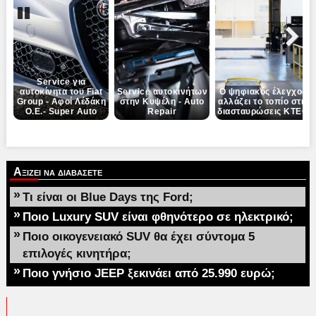
Pause
Next
Service για
αυτοκίνητα του Fiat
Service αυτοκινήτων
Ο ψηφιακός έλεγχος
Group - Αφοί Λέδάκη
στην Κυψέλη - Auto
αλλάζει το τοπίο στις
Ο.Ε.- Super Auto
Repair
διασταυρώσεις ΚΤΕΟ
Αξιζει να διαβασετε
»
Τι είναι οι Blue Days της Ford;
»
Ποιο Luxury SUV είναι φθηνότερο σε ηλεκτρικό;
»
Ποιο οικογενειακό SUV θα έχει σύντομα 5
επιλογές κινητήρα;
»
Ποιο γνήσιο JEEP ξεκινάει από 25.990 ευρώ;