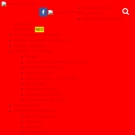
Τιμές Καινούριων
αυτοκινήτων
Τιμές Leasing για όλες τις
κατηγορίες
αυτοκινήτων
ΝΕΟ
Test Συνεργείων - Το θαύμα!
Αξίζουν ή δεν αξίζουν τα λεφτά τους
Απόψεις - Αναλύσεις
ΔΟΚΙΜΕΣ - ΣΥΓΚΡΙΤΙΚΑ
Δοκιμές
Αποκαλυπτικά Συγκριτικά σε 11 τομείς
Συγκριτικά αυτοκινήτων
Μεγάλες δοκιμές
Αρθρα & Ερευνες της AUTOBILD
Τα καλύτερα
Αγοραστικά θέματα
Ηλεκτρικά αυτοκίνητα
Παρουσιάσεις Μοντέλων
Όλες οι ειδήσεις
ΠΡΟΙΟΝΤΑ & ΥΠΗΡΕΣΙΕΣ
Βρες Επαγγελματία
Ελαστικά
After sales
Ανταλλακτικά