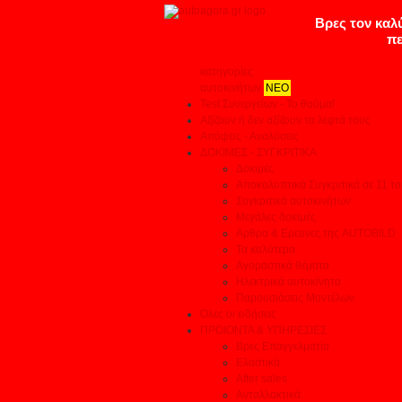
κατηγορίες
αυτοκινήτων
ΝΕΟ
Test Συνεργείων - Το θαύμα!
Αξίζουν ή δεν αξίζουν τα λεφτά τους
Απόψεις - Αναλύσεις
ΔΟΚΙΜΕΣ - ΣΥΓΚΡΙΤΙΚΑ
Δοκιμές
Αποκαλυπτικά Συγκριτικά σε 11 το
Συγκριτικά αυτοκινήτων
Μεγάλες δοκιμές
Αρθρα & Ερευνες της AUTOBILD
Τα καλύτερα
Αγοραστικά θέματα
Ηλεκτρικά αυτοκίνητα
Παρουσιάσεις Μοντέλων
Όλες οι ειδήσεις
ΠΡΟΙΟΝΤΑ & ΥΠΗΡΕΣΙΕΣ
Βρες Επαγγελματία
Ελαστικά
After sales
Ανταλλακτικά