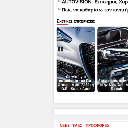
»
AUTOVISION: Επίσημος Χορη
»
Πως να καθαρίσω τον κινητ
Σχετικες επιχειρησεις
Pause
Service για
αυτοκίνητα του Fiat
Service αυτοκιν
Group - Αφοί Λέδάκη
στην Κυψέλη - 
Ο.Ε.- Super Auto
Repair