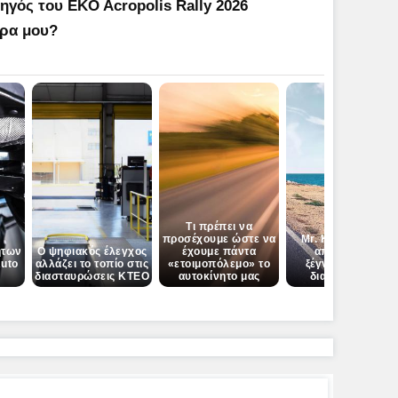
γός του EKO Acropolis Rally 2026
ήρα μου?
Τι πρέπει να
προσέχουμε ώστε να
Mr. KTEO: Για να
ήτων
Ο ψηφιακός έλεγχος
έχουμε πάντα
απολαύσεις
Auto
αλλάζει το τοπίο στις
«ετοιμοπόλεμο» το
ξέγνοιαστος τις
διασταυρώσεις ΚΤΕΟ
αυτοκίνητο μας
διακοπές σου