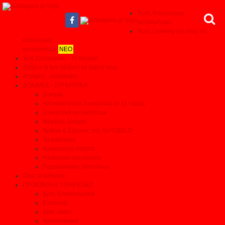
Τιμές Καινούριων
αυτοκινήτων
Τιμές Leasing για όλες τις
κατηγορίες
αυτοκινήτων
ΝΕΟ
Test Συνεργείων - Το θαύμα!
Αξίζουν ή δεν αξίζουν τα λεφτά τους
Απόψεις - Αναλύσεις
ΔΟΚΙΜΕΣ - ΣΥΓΚΡΙΤΙΚΑ
Δοκιμές
Αποκαλυπτικά Συγκριτικά σε 11 τομείς
Συγκριτικά αυτοκινήτων
Μεγάλες δοκιμές
Αρθρα & Ερευνες της AUTOBILD
Τα καλύτερα
Αγοραστικά θέματα
Ηλεκτρικά αυτοκίνητα
Παρουσιάσεις Μοντέλων
Όλες οι ειδήσεις
ΠΡΟΙΟΝΤΑ & ΥΠΗΡΕΣΙΕΣ
Βρες Επαγγελματία
Ελαστικά
After sales
Ανταλλακτικά