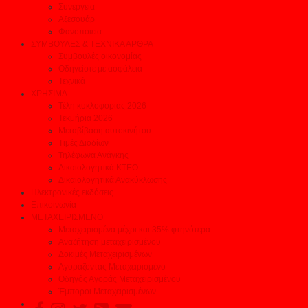
Συνεργεία
Αξεσουάρ
Φανοποιεία
ΣΥΜΒΟΥΛΕΣ & ΤΕΧΝΙΚΑ ΑΡΘΡΑ
Συμβουλές οικονομίας
Οδηγείστε με ασφάλεια
Τεχνικά
ΧΡΗΣΙΜΑ
Τέλη κυκλοφορίας 2026
Τεκμήρια 2026
Μεταβίβαση αυτοκινήτου
Τιμές Διοδίων
Τηλέφωνα Ανάγκης
Δικαιολογητικά ΚΤΕΟ
Δικαιολογητικά Ανακύκλωσης
Ηλεκτρονικές εκδόσεις
Επικοινωνία
ΜΕΤΑΧΕΙΡΙΣΜΕΝΟ
Μεταχειρισμένα μέχρι και 35% φτηνότερα
Αναζήτηση μεταχειρισμένου
Δοκιμές Μεταχειρισμένων
Αγοράζοντας Μεταχειρισμένο
Οδηγός Αγοράς Μεταχειρισμένου
Έμποροι Μεταχειρισμένων