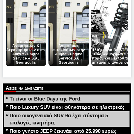
Pause
Next
Επισκευή
Αναρτήσεων &
Αναρτήσεις
Αεραναρτήσεων στην
αυτοκινήτων στην
150 χρόνια BILSTEIN
Αθήνα - Engine
Αθήνα - Engine
: Πώς διαμορφώνει το
Service – S.A.
Service SA
παρόν και μέλλον της
Georgoulis
Georgoulis
μηχανικής ανάρτησης
Αξιζει να διαβασετε
»
Τι είναι οι Blue Days της Ford;
»
Ποιο Luxury SUV είναι φθηνότερο σε ηλεκτρικό;
»
Ποιο οικογενειακό SUV θα έχει σύντομα 5
επιλογές κινητήρα;
»
Ποιο γνήσιο JEEP ξεκινάει από 25.990 ευρώ;