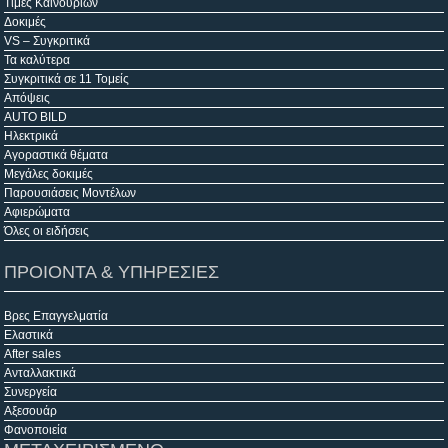
Τιμές Καινούριων
Δοκιμές
VS – Συγκριτικά
Τα καλύτερα
Συγκριτικά σε 11 Τομείς
Απόψεις
AUTO BILD
Ηλεκτρικά
Αγοραστικά θέματα
Μεγάλες δοκιμές
Παρουσιάσεις Μοντέλων
Αφιερώματα
Όλες οι ειδήσεις
ΠΡΟΙΟΝΤΑ & ΥΠΗΡΕΣΙΕΣ
Βρες Επαγγελματία
Ελαστικά
After sales
Ανταλλακτικά
Συνεργεία
Αξεσουάρ
Φανοποιεία