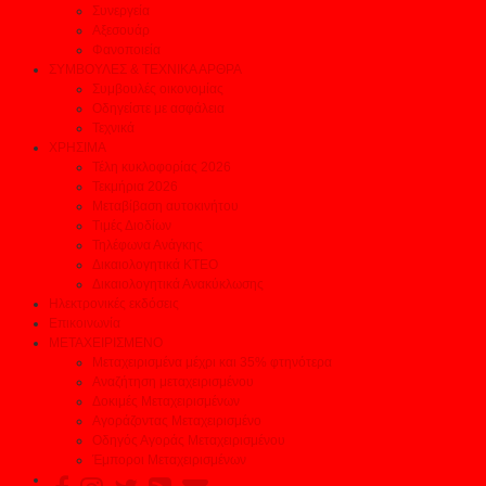
Συνεργεία
Αξεσουάρ
Φανοποιεία
ΣΥΜΒΟΥΛΕΣ & ΤΕΧΝΙΚΑ ΑΡΘΡΑ
Συμβουλές οικονομίας
Οδηγείστε με ασφάλεια
Τεχνικά
ΧΡΗΣΙΜΑ
Τέλη κυκλοφορίας 2026
Τεκμήρια 2026
Μεταβίβαση αυτοκινήτου
Τιμές Διοδίων
Τηλέφωνα Ανάγκης
Δικαιολογητικά ΚΤΕΟ
Δικαιολογητικά Ανακύκλωσης
Ηλεκτρονικές εκδόσεις
Επικοινωνία
ΜΕΤΑΧΕΙΡΙΣΜΕΝΟ
Μεταχειρισμένα μέχρι και 35% φτηνότερα
Αναζήτηση μεταχειρισμένου
Δοκιμές Μεταχειρισμένων
Αγοράζοντας Μεταχειρισμένο
Οδηγός Αγοράς Μεταχειρισμένου
Έμποροι Μεταχειρισμένων