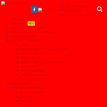
Τιμές Καινούριων
αυτοκινήτων
Τιμές Leasing για όλες τις
κατηγορίες
αυτοκινήτων
ΝΕΟ
Test Συνεργείων - Το θαύμα!
Αξίζουν ή δεν αξίζουν τα λεφτά τους
Απόψεις - Αναλύσεις
ΔΟΚΙΜΕΣ - ΣΥΓΚΡΙΤΙΚΑ
Δοκιμές
Αποκαλυπτικά Συγκριτικά σε 11 τομείς
Συγκριτικά αυτοκινήτων
Μεγάλες δοκιμές
Αρθρα & Ερευνες της AUTOBILD
Τα καλύτερα
Αγοραστικά θέματα
Ηλεκτρικά αυτοκίνητα
Παρουσιάσεις Μοντέλων
Όλες οι ειδήσεις
ΠΡΟΙΟΝΤΑ & ΥΠΗΡΕΣΙΕΣ
Βρες Επαγγελματία
Ελαστικά
After sales
Ανταλλακτικά