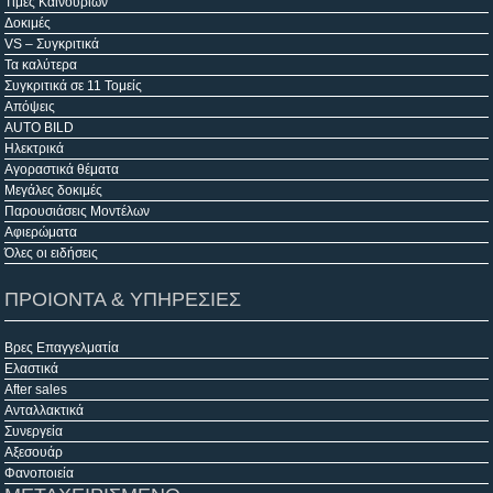
Τιμές Καινούριων
Δοκιμές
VS – Συγκριτικά
Τα καλύτερα
Συγκριτικά σε 11 Τομείς
Απόψεις
AUTO BILD
Ηλεκτρικά
Αγοραστικά θέματα
Μεγάλες δοκιμές
Παρουσιάσεις Μοντέλων
Αφιερώματα
Όλες οι ειδήσεις
ΠΡΟΙΟΝΤΑ & ΥΠΗΡΕΣΙΕΣ
Βρες Επαγγελματία
Ελαστικά
After sales
Ανταλλακτικά
Συνεργεία
Αξεσουάρ
Φανοποιεία