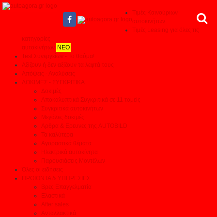
Τιμές Καινούριων
αυτοκινήτων
Τιμές Leasing για όλες τις
κατηγορίες
αυτοκινήτων
ΝΕΟ
Test Συνεργείων - Το θαύμα!
Αξίζουν ή δεν αξίζουν τα λεφτά τους
Απόψεις - Αναλύσεις
ΔΟΚΙΜΕΣ - ΣΥΓΚΡΙΤΙΚΑ
Δοκιμές
Αποκαλυπτικά Συγκριτικά σε 11 τομείς
Συγκριτικά αυτοκινήτων
Μεγάλες δοκιμές
Αρθρα & Ερευνες της AUTOBILD
Τα καλύτερα
Αγοραστικά θέματα
Ηλεκτρικά αυτοκίνητα
Παρουσιάσεις Μοντέλων
Όλες οι ειδήσεις
ΠΡΟΙΟΝΤΑ & ΥΠΗΡΕΣΙΕΣ
Βρες Επαγγελματία
Ελαστικά
After sales
Ανταλλακτικά