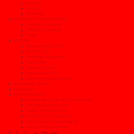
Συνεργεία
Αξεσουάρ
Φανοποιεία
ΣΥΜΒΟΥΛΕΣ & ΤΕΧΝΙΚΑ ΑΡΘΡΑ
Συμβουλές οικονομίας
Οδηγείστε με ασφάλεια
Τεχνικά
ΧΡΗΣΙΜΑ
Τέλη κυκλοφορίας 2026
Τεκμήρια 2026
Μεταβίβαση αυτοκινήτου
Τιμές Διοδίων
Τηλέφωνα Ανάγκης
Δικαιολογητικά ΚΤΕΟ
Δικαιολογητικά Ανακύκλωσης
Ηλεκτρονικές εκδόσεις
Επικοινωνία
ΜΕΤΑΧΕΙΡΙΣΜΕΝΟ
Μεταχειρισμένα μέχρι και 35% φτηνότερα
Αναζήτηση μεταχειρισμένου
Δοκιμές Μεταχειρισμένων
Αγοράζοντας Μεταχειρισμένο
Οδηγός Αγοράς Μεταχειρισμένου
Έμποροι Μεταχειρισμένων