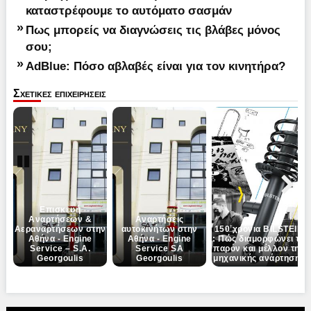
καταστρέφουμε το αυτόματο σασμάν
»
Πως μπορείς να διαγνώσεις τις βλάβες μόνος
σου;
»
AdBlue: Πόσο αβλαβές είναι για τον κινητήρα?
Σχετικες επιχειρησεις
Pause
Next
Επισκευή
Αναρτήσεων &
Αναρτήσεις
Αεραναρτήσεων στην
αυτοκινήτων στην
150 χρόνια BILSTEIN
Αθήνα - Engine
Αθήνα - Engine
: Πώς διαμορφώνει το
Service – S.A.
Service SA
παρόν και μέλλον της
Georgoulis
Georgoulis
μηχανικής ανάρτησης