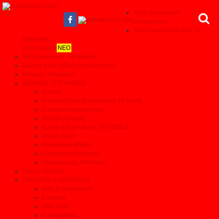
Τιμές Καινούριων
αυτοκινήτων
Τιμές Leasing για όλες τις
κατηγορίες
αυτοκινήτων
ΝΕΟ
Test Συνεργείων - Το θαύμα!
Αξίζουν ή δεν αξίζουν τα λεφτά τους
Απόψεις - Αναλύσεις
ΔΟΚΙΜΕΣ - ΣΥΓΚΡΙΤΙΚΑ
Δοκιμές
Αποκαλυπτικά Συγκριτικά σε 11 τομείς
Συγκριτικά αυτοκινήτων
Μεγάλες δοκιμές
Αρθρα & Ερευνες της AUTOBILD
Τα καλύτερα
Αγοραστικά θέματα
Ηλεκτρικά αυτοκίνητα
Παρουσιάσεις Μοντέλων
Όλες οι ειδήσεις
ΠΡΟΙΟΝΤΑ & ΥΠΗΡΕΣΙΕΣ
Βρες Επαγγελματία
Ελαστικά
After sales
Ανταλλακτικά