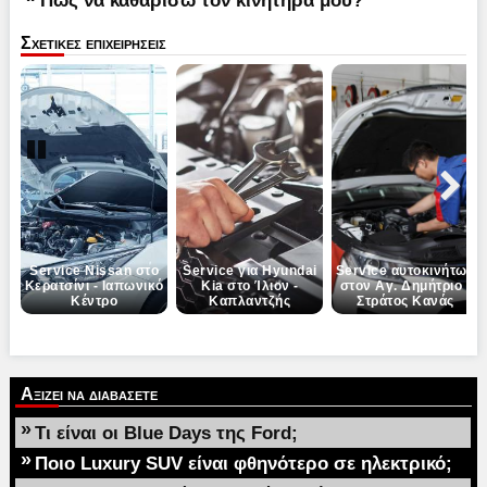
Σχετικες επιχειρησεις
Pause
Next
Service Nissan στο
Service για Hyundai
Service αυτοκινήτων
Κερατσίνι - Ιαπωνικό
Kia στο Ίλιον -
στον Αγ. Δημήτριο -
Κέντρο
Καπλαντζής
Στράτος Κανάς
Αξιζει να διαβασετε
»
Τι είναι οι Blue Days της Ford;
»
Ποιο Luxury SUV είναι φθηνότερο σε ηλεκτρικό;