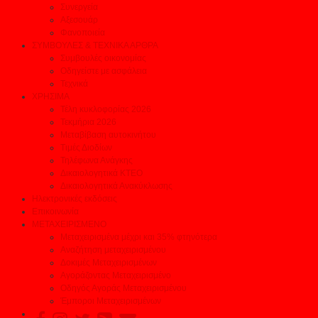
Συνεργεία
Αξεσουάρ
Φανοποιεία
ΣΥΜΒΟΥΛΕΣ & ΤΕΧΝΙΚΑ ΑΡΘΡΑ
Συμβουλές οικονομίας
Οδηγείστε με ασφάλεια
Τεχνικά
ΧΡΗΣΙΜΑ
Τέλη κυκλοφορίας 2026
Τεκμήρια 2026
Μεταβίβαση αυτοκινήτου
Τιμές Διοδίων
Τηλέφωνα Ανάγκης
Δικαιολογητικά ΚΤΕΟ
Δικαιολογητικά Ανακύκλωσης
Ηλεκτρονικές εκδόσεις
Επικοινωνία
ΜΕΤΑΧΕΙΡΙΣΜΕΝΟ
Μεταχειρισμένα μέχρι και 35% φτηνότερα
Αναζήτηση μεταχειρισμένου
Δοκιμές Μεταχειρισμένων
Αγοράζοντας Μεταχειρισμένο
Οδηγός Αγοράς Μεταχειρισμένου
Έμποροι Μεταχειρισμένων