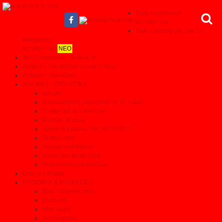
Τιμές Καινούριων
αυτοκινήτων
Τιμές Leasing για όλες τις
κατηγορίες
αυτοκινήτων
ΝΕΟ
Test Συνεργείων - Το θαύμα!
Αξίζουν ή δεν αξίζουν τα λεφτά τους
Απόψεις - Αναλύσεις
ΔΟΚΙΜΕΣ - ΣΥΓΚΡΙΤΙΚΑ
Δοκιμές
Αποκαλυπτικά Συγκριτικά σε 11 τομείς
Συγκριτικά αυτοκινήτων
Μεγάλες δοκιμές
Αρθρα & Ερευνες της AUTOBILD
Τα καλύτερα
Αγοραστικά θέματα
Ηλεκτρικά αυτοκίνητα
Παρουσιάσεις Μοντέλων
Όλες οι ειδήσεις
ΠΡΟΙΟΝΤΑ & ΥΠΗΡΕΣΙΕΣ
Βρες Επαγγελματία
Ελαστικά
After sales
Ανταλλακτικά