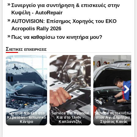
»
Συνεργείο για συντήρηση & επισκευές στην
Κυψέλη - AutoRepair
»
AUTOVISION: Επίσημος Χορηγός του EKO
Acropolis Rally 2026
»
Πως να καθαρίσω τον κινητήρα μου?
Σχετικες επιχειρησεις
Pause
Next
Service Nissan στο
Service για Hyundai
Service αυτοκινήτων
Κερατσίνι - Ιαπωνικό
Kia στο Ίλιον -
στον Αγ. Δημήτριο -
Κέντρο
Καπλαντζής
Στράτος Κανάς