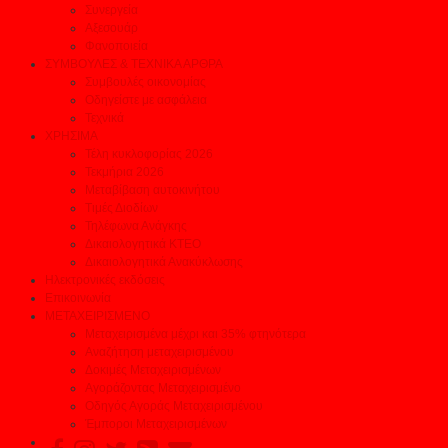
Συνεργεία
Αξεσουάρ
Φανοποιεία
ΣΥΜΒΟΥΛΕΣ & ΤΕΧΝΙΚΑ ΑΡΘΡΑ
Συμβουλές οικονομίας
Οδηγείστε με ασφάλεια
Τεχνικά
ΧΡΗΣΙΜΑ
Τέλη κυκλοφορίας 2026
Τεκμήρια 2026
Μεταβίβαση αυτοκινήτου
Τιμές Διοδίων
Τηλέφωνα Ανάγκης
Δικαιολογητικά ΚΤΕΟ
Δικαιολογητικά Ανακύκλωσης
Ηλεκτρονικές εκδόσεις
Επικοινωνία
ΜΕΤΑΧΕΙΡΙΣΜΕΝΟ
Μεταχειρισμένα μέχρι και 35% φτηνότερα
Αναζήτηση μεταχειρισμένου
Δοκιμές Μεταχειρισμένων
Αγοράζοντας Μεταχειρισμένο
Οδηγός Αγοράς Μεταχειρισμένου
Έμποροι Μεταχειρισμένων