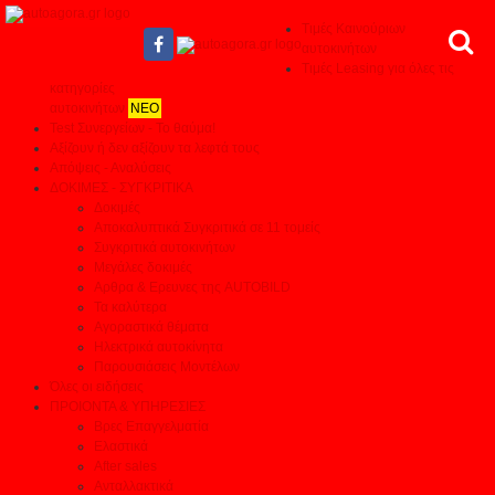
Τιμές Καινούριων
αυτοκινήτων
Τιμές Leasing για όλες τις
κατηγορίες
αυτοκινήτων
ΝΕΟ
Test Συνεργείων - Το θαύμα!
Αξίζουν ή δεν αξίζουν τα λεφτά τους
Απόψεις - Αναλύσεις
ΔΟΚΙΜΕΣ - ΣΥΓΚΡΙΤΙΚΑ
Δοκιμές
Αποκαλυπτικά Συγκριτικά σε 11 τομείς
Συγκριτικά αυτοκινήτων
Μεγάλες δοκιμές
Αρθρα & Ερευνες της AUTOBILD
Τα καλύτερα
Αγοραστικά θέματα
Ηλεκτρικά αυτοκίνητα
Παρουσιάσεις Μοντέλων
Όλες οι ειδήσεις
ΠΡΟΙΟΝΤΑ & ΥΠΗΡΕΣΙΕΣ
Βρες Επαγγελματία
Ελαστικά
After sales
Ανταλλακτικά