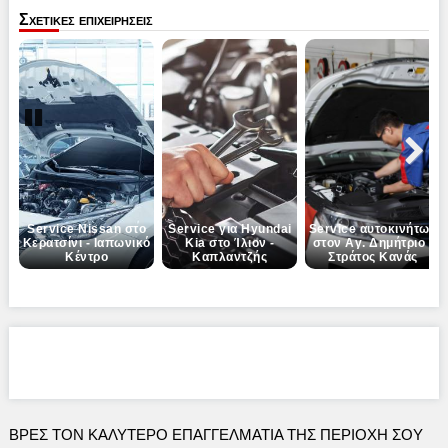
Σχετικες επιχειρησεις
Pause
Next
Service Nissan στο
Service για Hyundai
Service αυτοκινήτων
Κερατσίνι - Ιαπωνικό
Kia στο Ίλιον -
στον Αγ. Δημήτριο -
Κέντρο
Καπλαντζής
Στράτος Κανάς
ΒΡΕΣ ΤΟΝ ΚΑΛΎΤΕΡΟ ΕΠΑΓΓΕΛΜΑΤΊΑ ΤΗΣ ΠΕΡΙΟΧΉ ΣΟΥ