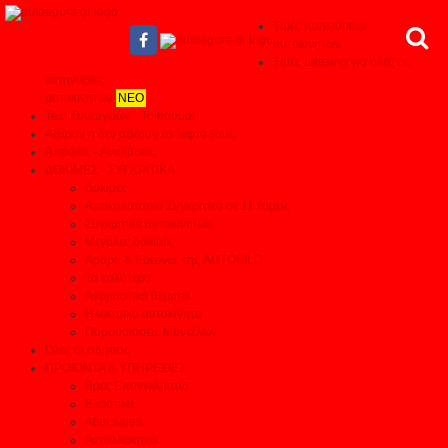
Τιμές Καινούριων
αυτοκινήτων
Τιμές Leasing για όλες τις
κατηγορίες
αυτοκινήτων
ΝΕΟ
Test Συνεργείων - Το θαύμα!
Αξίζουν ή δεν αξίζουν τα λεφτά τους
Απόψεις - Αναλύσεις
ΔΟΚΙΜΕΣ - ΣΥΓΚΡΙΤΙΚΑ
Δοκιμές
Αποκαλυπτικά Συγκριτικά σε 11 τομείς
Συγκριτικά αυτοκινήτων
Μεγάλες δοκιμές
Αρθρα & Ερευνες της AUTOBILD
Τα καλύτερα
Αγοραστικά θέματα
Ηλεκτρικά αυτοκίνητα
Παρουσιάσεις Μοντέλων
Όλες οι ειδήσεις
ΠΡΟΙΟΝΤΑ & ΥΠΗΡΕΣΙΕΣ
Βρες Επαγγελματία
Ελαστικά
After sales
Ανταλλακτικά