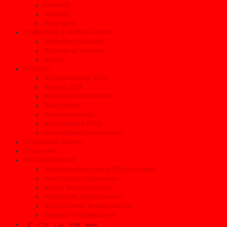
Συνεργεία
Αξεσουάρ
Φανοποιεία
ΣΥΜΒΟΥΛΕΣ & ΤΕΧΝΙΚΑ ΑΡΘΡΑ
Συμβουλές οικονομίας
Οδηγείστε με ασφάλεια
Τεχνικά
ΧΡΗΣΙΜΑ
Τέλη κυκλοφορίας 2026
Τεκμήρια 2026
Μεταβίβαση αυτοκινήτου
Τιμές Διοδίων
Τηλέφωνα Ανάγκης
Δικαιολογητικά ΚΤΕΟ
Δικαιολογητικά Ανακύκλωσης
Ηλεκτρονικές εκδόσεις
Επικοινωνία
ΜΕΤΑΧΕΙΡΙΣΜΕΝΟ
Μεταχειρισμένα μέχρι και 35% φτηνότερα
Αναζήτηση μεταχειρισμένου
Δοκιμές Μεταχειρισμένων
Αγοράζοντας Μεταχειρισμένο
Οδηγός Αγοράς Μεταχειρισμένου
Έμποροι Μεταχειρισμένων