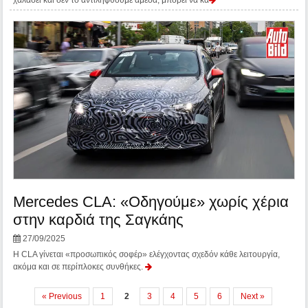
Mercedes CLA: «Οδηγούμε» χωρίς χέρια
στην καρδιά της Σαγκάης
27/09/2025
Η CLA γίνεται «προσωπικός σοφέρ» ελέγχοντας σχεδόν κάθε λειτουργία,
ακόμα και σε περίπλοκες συνθήκες.
« Previous
1
2
3
4
5
6
Next »