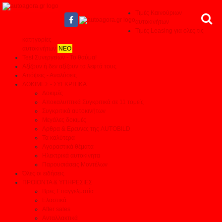
Τιμές Καινούριων
αυτοκινήτων
Τιμές Leasing για όλες τις
κατηγορίες
αυτοκινήτων
ΝΕΟ
Test Συνεργείων - Το θαύμα!
Αξίζουν ή δεν αξίζουν τα λεφτά τους
Απόψεις - Αναλύσεις
ΔΟΚΙΜΕΣ - ΣΥΓΚΡΙΤΙΚΑ
Δοκιμές
Αποκαλυπτικά Συγκριτικά σε 11 τομείς
Συγκριτικά αυτοκινήτων
Μεγάλες δοκιμές
Αρθρα & Ερευνες της AUTOBILD
Τα καλύτερα
Αγοραστικά θέματα
Ηλεκτρικά αυτοκίνητα
Παρουσιάσεις Μοντέλων
Όλες οι ειδήσεις
ΠΡΟΙΟΝΤΑ & ΥΠΗΡΕΣΙΕΣ
Βρες Επαγγελματία
Ελαστικά
After sales
Ανταλλακτικά