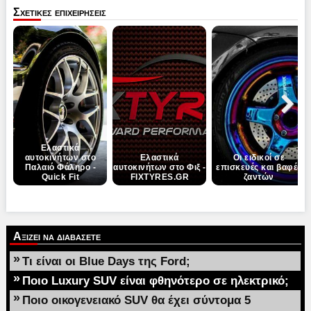
Σχετικες επιχειρησεις
Pause
Next
Ελαστικά
αυτοκινήτων στο
Ελαστικά
Οι ειδικοί σε
Παλαιό Φάληρο -
αυτοκινήτων στο Φιξ -
επισκευές και βαφές
Quick Fit
FIXTYRES.GR
ζαντών
Αξιζει να διαβασετε
»
Τι είναι οι Blue Days της Ford;
»
Ποιο Luxury SUV είναι φθηνότερο σε ηλεκτρικό;
»
Ποιο οικογενειακό SUV θα έχει σύντομα 5