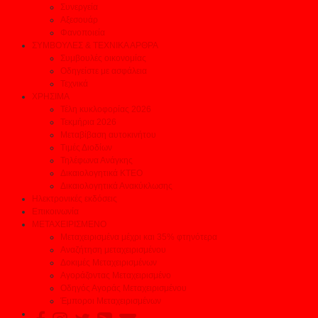
Συνεργεία
Αξεσουάρ
Φανοποιεία
ΣΥΜΒΟΥΛΕΣ & ΤΕΧΝΙΚΑ ΑΡΘΡΑ
Συμβουλές οικονομίας
Οδηγείστε με ασφάλεια
Τεχνικά
ΧΡΗΣΙΜΑ
Τέλη κυκλοφορίας 2026
Τεκμήρια 2026
Μεταβίβαση αυτοκινήτου
Τιμές Διοδίων
Τηλέφωνα Ανάγκης
Δικαιολογητικά ΚΤΕΟ
Δικαιολογητικά Ανακύκλωσης
Ηλεκτρονικές εκδόσεις
Επικοινωνία
ΜΕΤΑΧΕΙΡΙΣΜΕΝΟ
Μεταχειρισμένα μέχρι και 35% φτηνότερα
Αναζήτηση μεταχειρισμένου
Δοκιμές Μεταχειρισμένων
Αγοράζοντας Μεταχειρισμένο
Οδηγός Αγοράς Μεταχειρισμένου
Έμποροι Μεταχειρισμένων