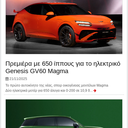
Πρεμιέρα με 650 ίππους για το ηλεκτρικό
Genesis GV60 Magma
21/11/2025
Το πρώτο αυτοκίνητο της νέας, σπορ οικογένειας μοντέλων Magma
Δύο ηλεκτρικά μοτέρ για 650 άλογα και 0-200 σε 10,9 δ...