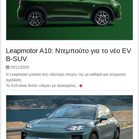
Leapmotor A10: Ντεμπούτο για το νέο EV
B-SUV
20/11/2025
Η Leapmotor μπαίνει στη «δεύτερη εποχή» της με καθαρή και σύγχρονη
σχεδίαση.
Το A10 κάνει διπλό «άλμα» με προηγμένη...