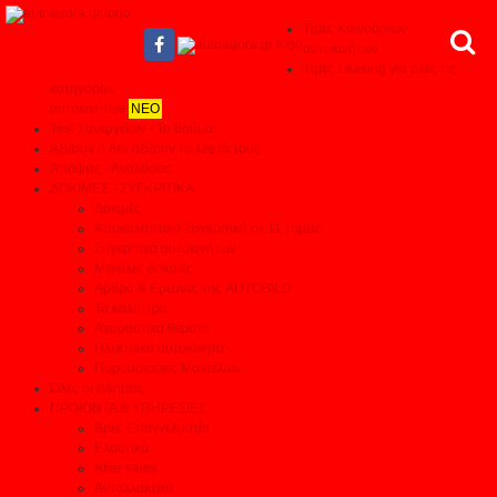
Τιμές Καινούριων
αυτοκινήτων
Τιμές Leasing για όλες τις
κατηγορίες
αυτοκινήτων
ΝΕΟ
Test Συνεργείων - Το θαύμα!
Αξίζουν ή δεν αξίζουν τα λεφτά τους
Απόψεις - Αναλύσεις
ΔΟΚΙΜΕΣ - ΣΥΓΚΡΙΤΙΚΑ
Δοκιμές
Αποκαλυπτικά Συγκριτικά σε 11 τομείς
Συγκριτικά αυτοκινήτων
Μεγάλες δοκιμές
Αρθρα & Ερευνες της AUTOBILD
Τα καλύτερα
Αγοραστικά θέματα
Ηλεκτρικά αυτοκίνητα
Παρουσιάσεις Μοντέλων
Όλες οι ειδήσεις
ΠΡΟΙΟΝΤΑ & ΥΠΗΡΕΣΙΕΣ
Βρες Επαγγελματία
Ελαστικά
After sales
Ανταλλακτικά