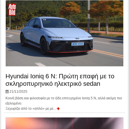
Hyundai Ioniq 6 N: Πρώτη επαφή με το
σκληροπυρηνικό ηλεκτρικό sedan
21/11/2025
Κοινή βάση και φιλοσοφία με το ήδη επιτυχημένο Ioniq 5 N, αλλά ακόμη πιο
εξελιγμένο.
Ξεχωρίζει από το «απλό» με με...