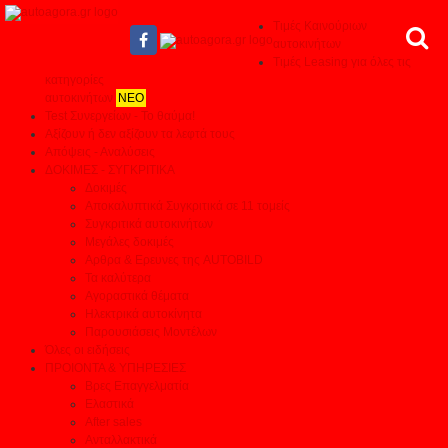
Τιμές Καινούριων
αυτοκινήτων
Τιμές Leasing για όλες τις
κατηγορίες
αυτοκινήτων
ΝΕΟ
Test Συνεργείων - Το θαύμα!
Αξίζουν ή δεν αξίζουν τα λεφτά τους
Απόψεις - Αναλύσεις
ΔΟΚΙΜΕΣ - ΣΥΓΚΡΙΤΙΚΑ
Δοκιμές
Αποκαλυπτικά Συγκριτικά σε 11 τομείς
Συγκριτικά αυτοκινήτων
Μεγάλες δοκιμές
Αρθρα & Ερευνες της AUTOBILD
Τα καλύτερα
Αγοραστικά θέματα
Ηλεκτρικά αυτοκίνητα
Παρουσιάσεις Μοντέλων
Όλες οι ειδήσεις
ΠΡΟΙΟΝΤΑ & ΥΠΗΡΕΣΙΕΣ
Βρες Επαγγελματία
Ελαστικά
After sales
Ανταλλακτικά