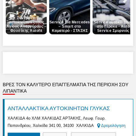
Next
Συνεργείο
αυτοκινήτων στους
Service για Mercedes
Service αυτοκινήτων
Αγίους Αναργύρους –
– Smart στο
στο Γέρακα - Αuto
Φουσέκης Autofit
Καματερό - ΣΤΑΣΗΣ
Service Σμυρνιός
ΒΡΕΣ ΤΟΝ ΚΑΛΎΤΕΡΟ ΕΠΑΓΓΕΛΜΑΤΊΑ ΤΗΣ ΠΕΡΙΟΧΉ ΣΟΥ
ΛΙΠΑΝΤΙΚΑ
ΑΝΤΑΛΛΑΚΤΙΚΑ ΑΥΤΟΚΙΝΗΤΩΝ ΓΛΥΚΑΣ
ΧΑΛΚΙΔΑ 4ο ΧΛΜ ΧΑΛΚΙΔΑΣ ΑΡΤΑΚΗΣ, Λεωφ. Γεωρ.
Παπανδρέου, Χαλκίδα 341 00, 34100 ΧΑΛΚΙΔΑ
Δρομολόγηση