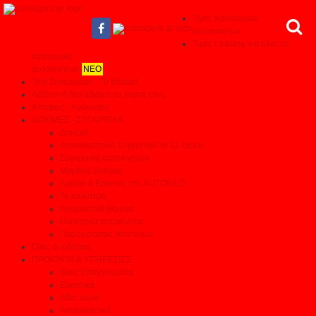
Τιμές Καινούριων
αυτοκινήτων
Τιμές Leasing για όλες τις
κατηγορίες
αυτοκινήτων
ΝΕΟ
Test Συνεργείων - Το θαύμα!
Αξίζουν ή δεν αξίζουν τα λεφτά τους
Απόψεις - Αναλύσεις
ΔΟΚΙΜΕΣ - ΣΥΓΚΡΙΤΙΚΑ
Δοκιμές
Αποκαλυπτικά Συγκριτικά σε 11 τομείς
Συγκριτικά αυτοκινήτων
Μεγάλες δοκιμές
Αρθρα & Ερευνες της AUTOBILD
Τα καλύτερα
Αγοραστικά θέματα
Ηλεκτρικά αυτοκίνητα
Παρουσιάσεις Μοντέλων
Όλες οι ειδήσεις
ΠΡΟΙΟΝΤΑ & ΥΠΗΡΕΣΙΕΣ
Βρες Επαγγελματία
Ελαστικά
After sales
Ανταλλακτικά