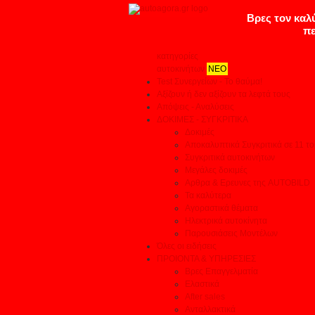
κατηγορίες
αυτοκινήτων
ΝΕΟ
Test Συνεργείων - Το θαύμα!
Αξίζουν ή δεν αξίζουν τα λεφτά τους
Απόψεις - Αναλύσεις
ΔΟΚΙΜΕΣ - ΣΥΓΚΡΙΤΙΚΑ
Δοκιμές
Αποκαλυπτικά Συγκριτικά σε 11 το
Συγκριτικά αυτοκινήτων
Μεγάλες δοκιμές
Αρθρα & Ερευνες της AUTOBILD
Τα καλύτερα
Αγοραστικά θέματα
Ηλεκτρικά αυτοκίνητα
Παρουσιάσεις Μοντέλων
Όλες οι ειδήσεις
ΠΡΟΙΟΝΤΑ & ΥΠΗΡΕΣΙΕΣ
Βρες Επαγγελματία
Ελαστικά
After sales
Ανταλλακτικά