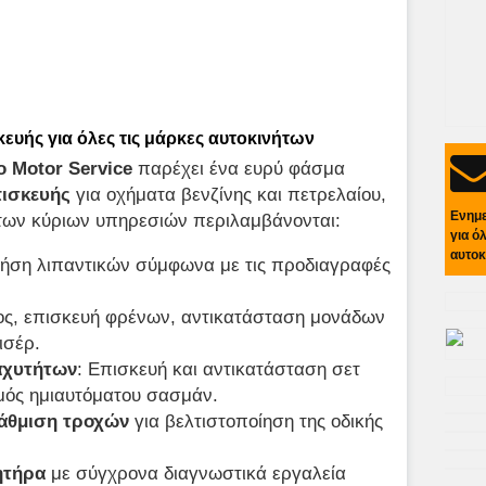
ευής για όλες τις μάρκες αυτοκινήτων
o Motor Service
παρέχει ένα ευρύ φάσμα
πισκευής
για οχήματα βενζίνης και πετρελαίου,
Ενημ
 των κύριων υπηρεσιών περιλαμβάνονται:
για ό
αυτοκ
ήση λιπαντικών σύμφωνα με τις προδιαγραφές
ος, επισκευή φρένων, αντικατάσταση μονάδων
ισέρ.
ταχυτήτων
: Επισκευή και αντικατάσταση σετ
ός ημιαυτόματου σασμάν.
τάθμιση τροχών
για βελτιστοποίηση της οδικής
ητήρα
με σύγχρονα διαγνωστικά εργαλεία