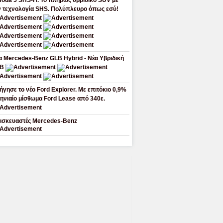
oda 5 SHS-H. Το πλήρως υβριδικό SUV με
ν τεχνολογία SHS. Πολύπλευρο όπως εσύ!
α Mercedes-Benz GLB Hybrid - Νέα Υβριδική
LB
ήγησε το νέο Ford Explorer. Με επιτόκιο 0,9%
μηνιαίο μίσθωμα Ford Lease από 340ε.
ισκευαστές Mercedes-Benz