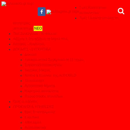
Τιμές Καινούριων
αυτοκινήτων
Τιμές Leasing για όλες τις
κατηγορίες
αυτοκινήτων
ΝΕΟ
Test Συνεργείων - Το θαύμα!
Αξίζουν ή δεν αξίζουν τα λεφτά τους
Απόψεις - Αναλύσεις
ΔΟΚΙΜΕΣ - ΣΥΓΚΡΙΤΙΚΑ
Δοκιμές
Αποκαλυπτικά Συγκριτικά σε 11 τομείς
Συγκριτικά αυτοκινήτων
Μεγάλες δοκιμές
Αρθρα & Ερευνες της AUTOBILD
Τα καλύτερα
Αγοραστικά θέματα
Ηλεκτρικά αυτοκίνητα
Παρουσιάσεις Μοντέλων
Όλες οι ειδήσεις
ΠΡΟΙΟΝΤΑ & ΥΠΗΡΕΣΙΕΣ
Βρες Επαγγελματία
Ελαστικά
After sales
Ανταλλακτικά