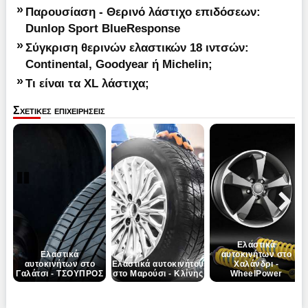
»
Παρουσίαση - Θερινό λάστιχο επιδόσεων:
Dunlop Sport BlueResponse
»
Σύγκριση θερινών ελαστικών 18 ιντσών:
Continental, Goodyear ή Michelin;
»
Τι είναι τα XL λάστιχα;
Σχετικες επιχειρησεις
Pause
Next
Ελαστικά
Ελαστικά
αυτοκινήτων στο
αυτοκινήτων στο
Ελαστικά αυτοκινήτου
Χαλάνδρι -
Γαλάτσι - ΤΣΟΥΠΡΟΣ
στο Μαρούσι - Κλίνης
WheelPower