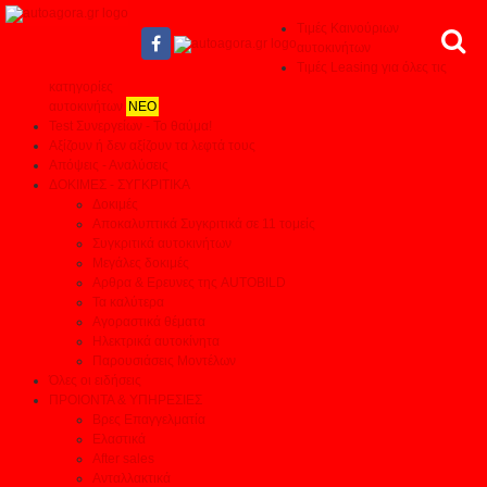
Τιμές Καινούριων
αυτοκινήτων
Τιμές Leasing για όλες τις
κατηγορίες
αυτοκινήτων
ΝΕΟ
Test Συνεργείων - Το θαύμα!
Αξίζουν ή δεν αξίζουν τα λεφτά τους
Απόψεις - Αναλύσεις
ΔΟΚΙΜΕΣ - ΣΥΓΚΡΙΤΙΚΑ
Δοκιμές
Αποκαλυπτικά Συγκριτικά σε 11 τομείς
Συγκριτικά αυτοκινήτων
Μεγάλες δοκιμές
Αρθρα & Ερευνες της AUTOBILD
Τα καλύτερα
Αγοραστικά θέματα
Ηλεκτρικά αυτοκίνητα
Παρουσιάσεις Μοντέλων
Όλες οι ειδήσεις
ΠΡΟΙΟΝΤΑ & ΥΠΗΡΕΣΙΕΣ
Βρες Επαγγελματία
Ελαστικά
After sales
Ανταλλακτικά