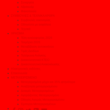
Συνεργεία
Αξεσουάρ
Φανοποιεία
ΣΥΜΒΟΥΛΕΣ & ΤΕΧΝΙΚΑ ΑΡΘΡΑ
Συμβουλές οικονομίας
Οδηγείστε με ασφάλεια
Τεχνικά
ΧΡΗΣΙΜΑ
Τέλη κυκλοφορίας 2026
Τεκμήρια 2026
Μεταβίβαση αυτοκινήτου
Τιμές Διοδίων
Τηλέφωνα Ανάγκης
Δικαιολογητικά ΚΤΕΟ
Δικαιολογητικά Ανακύκλωσης
Ηλεκτρονικές εκδόσεις
Επικοινωνία
ΜΕΤΑΧΕΙΡΙΣΜΕΝΟ
Μεταχειρισμένα μέχρι και 35% φτηνότερα
Αναζήτηση μεταχειρισμένου
Δοκιμές Μεταχειρισμένων
Αγοράζοντας Μεταχειρισμένο
Οδηγός Αγοράς Μεταχειρισμένου
Έμποροι Μεταχειρισμένων