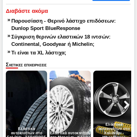
Διαβάστε ακόμα
»
Παρουσίαση - Θερινό λάστιχο επιδόσεων:
Dunlop Sport BlueResponse
»
Σύγκριση θερινών ελαστικών 18 ιντσών:
Continental, Goodyear ή Michelin;
»
Τι είναι τα XL λάστιχα;
Σχετικες επιχειρησεις
Pause
Next
Ελαστικά
Ελαστικά
αυτοκινήτων στο
αυτοκινήτων στο
Ελαστικά αυτοκινήτου
Χαλάνδρι -