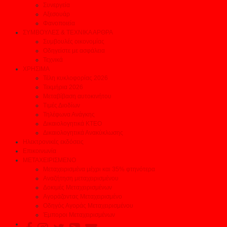
Συνεργεία
Αξεσουάρ
Φανοποιεία
ΣΥΜΒΟΥΛΕΣ & ΤΕΧΝΙΚΑ ΑΡΘΡΑ
Συμβουλές οικονομίας
Οδηγείστε με ασφάλεια
Τεχνικά
ΧΡΗΣΙΜΑ
Τέλη κυκλοφορίας 2026
Τεκμήρια 2026
Μεταβίβαση αυτοκινήτου
Τιμές Διοδίων
Τηλέφωνα Ανάγκης
Δικαιολογητικά ΚΤΕΟ
Δικαιολογητικά Ανακύκλωσης
Ηλεκτρονικές εκδόσεις
Επικοινωνία
ΜΕΤΑΧΕΙΡΙΣΜΕΝΟ
Μεταχειρισμένα μέχρι και 35% φτηνότερα
Αναζήτηση μεταχειρισμένου
Δοκιμές Μεταχειρισμένων
Αγοράζοντας Μεταχειρισμένο
Οδηγός Αγοράς Μεταχειρισμένου
Έμποροι Μεταχειρισμένων