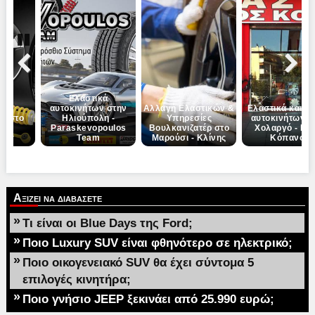
Pause
Previous
Next
Ελαστικά
κά
αυτοκινήτων στην
Αλλαγή Ελαστικών &
Ελαστικά και ζά
ων στο
Ηλιούπολη -
Υπηρεσίες
αυτοκινήτων σ
ι -
Paraskevopoulos
Βουλκανιζατέρ στο
Χολαργό - Νί
wer
Team
Μαρούσι - Κλίνης
Κόπανος
Αξιζει να διαβασετε
»
Τι είναι οι Blue Days της Ford;
»
Ποιο Luxury SUV είναι φθηνότερο σε ηλεκτρικό;
»
Ποιο οικογενειακό SUV θα έχει σύντομα 5
επιλογές κινητήρα;
»
Ποιο γνήσιο JEEP ξεκινάει από 25.990 ευρώ;