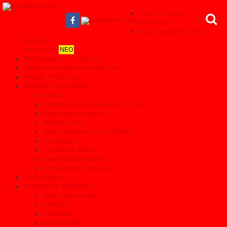
Τιμές Καινούριων
αυτοκινήτων
Τιμές Leasing για όλες τις
κατηγορίες
αυτοκινήτων
ΝΕΟ
Test Συνεργείων - Το θαύμα!
Αξίζουν ή δεν αξίζουν τα λεφτά τους
Απόψεις - Αναλύσεις
ΔΟΚΙΜΕΣ - ΣΥΓΚΡΙΤΙΚΑ
Δοκιμές
Αποκαλυπτικά Συγκριτικά σε 11 τομείς
Συγκριτικά αυτοκινήτων
Μεγάλες δοκιμές
Αρθρα & Ερευνες της AUTOBILD
Τα καλύτερα
Αγοραστικά θέματα
Ηλεκτρικά αυτοκίνητα
Παρουσιάσεις Μοντέλων
Όλες οι ειδήσεις
ΠΡΟΙΟΝΤΑ & ΥΠΗΡΕΣΙΕΣ
Βρες Επαγγελματία
Ελαστικά
After sales
Ανταλλακτικά