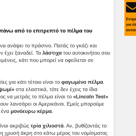
Ενημ
για ό
αυτοκ
απάνω από το επιτρεπτό το πέλμα του
 να ανάψει το πράσινο. Πατάς το γκάζι και
ν έχει ξαναδεί. Τα
λάστιχα
του αυτοκινήτου σου
ιμένεις, κάτι που μπορεί να οφείλεται σε
ες για κάτι τέτοιο είναι το
φαγωμένο πέλμα
.
ψωμί»
στα ελαστικά, τότε δεν έχεις τα ίδια
ς να μετράς το πέλμα είναι το
«
Lincoln
Test»
χουν λανσάρει οι Αμερικάνοι. Εμείς μπορούμε
ς ένα
μονόευρω κέρμα
.
ίναι ακριβώς
τρία χιλιοστά
. Αν, βυθίζοντάς το
 η χρυσή άκρη στο κάτω μέρος του νομίσματος