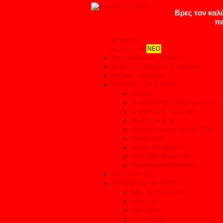
κατηγορίες
αυτοκινήτων
ΝΕΟ
Test Συνεργείων - Το θαύμα!
Αξίζουν ή δεν αξίζουν τα λεφτά τους
Απόψεις - Αναλύσεις
ΔΟΚΙΜΕΣ - ΣΥΓΚΡΙΤΙΚΑ
Δοκιμές
Αποκαλυπτικά Συγκριτικά σε 11 το
Συγκριτικά αυτοκινήτων
Μεγάλες δοκιμές
Αρθρα & Ερευνες της AUTOBILD
Τα καλύτερα
Αγοραστικά θέματα
Ηλεκτρικά αυτοκίνητα
Παρουσιάσεις Μοντέλων
Όλες οι ειδήσεις
ΠΡΟΙΟΝΤΑ & ΥΠΗΡΕΣΙΕΣ
Βρες Επαγγελματία
Ελαστικά
After sales
Ανταλλακτικά