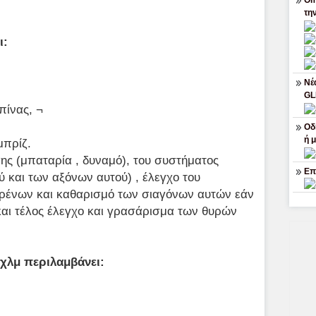
Om
τη
ι:
Νέ
G
πίνας, ¬
Οδ
ή 
μπρίζ.
ης (μπαταρία , δυναμό), του συστήματος
Επ
ύ και των αξόνων αυτού) , έλεγχο του
ρένων και καθαρισμό των σιαγόνων αυτών εάν
και τέλος έλεγχο και γρασάρισμα των θυρών
 χλμ περιλαμβάνει: