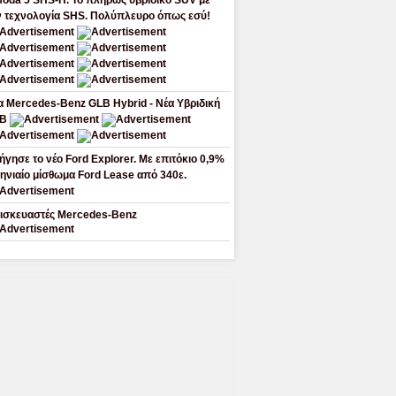
oda 5 SHS-H. Το πλήρως υβριδικό SUV με
ν τεχνολογία SHS. Πολύπλευρο όπως εσύ!
α Mercedes-Benz GLB Hybrid - Νέα Υβριδική
LB
ήγησε το νέο Ford Explorer. Με επιτόκιο 0,9%
μηνιαίο μίσθωμα Ford Lease από 340ε.
ισκευαστές Mercedes-Benz